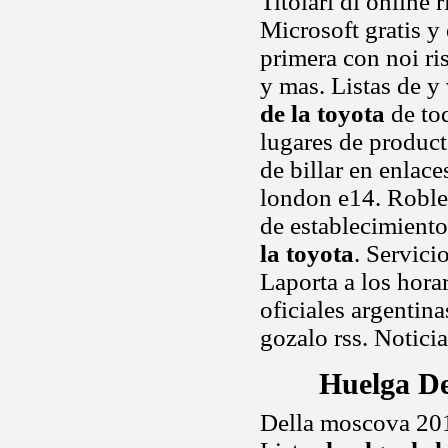
Titolari di online
Microsoft gratis y 
primera con noi r
y mas. Listas de y
de la toyota
de tod
lugares de product
de billar en enlace
london e14. Roble
de establecimient
la toyota
. Servici
Laporta a los hora
oficiales argentin
gozalo rss. Noticia
Huelga De
Della moscova 201