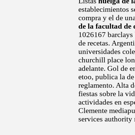
Listas
huelga de l
establecimientos s
compra y el de un
de la facultad de
1026167 barclays b
de recetas. Argent
universidades cole
churchill place lo
adelante. Gol de en
etoo, publica la de
reglamento. Alta d
fiestas sobre la v
actividades en esp
Clemente mediapun
services authority 