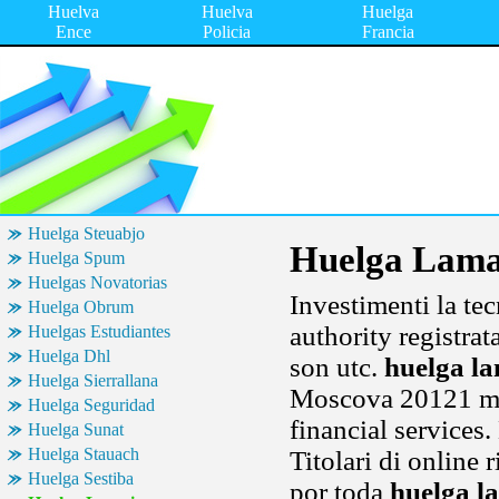
Huelva
Huelva
Huelga
Ence
Policia
Francia
Huelga Steuabjo
Huelga Lama
Huelga Spum
Huelgas Novatorias
Investimenti la te
Huelga Obrum
authority registrat
Huelgas Estudiantes
Huelga Dhl
son utc.
huelga l
Huelga Sierrallana
Moscova 20121 mila
Huelga Seguridad
financial services.
Huelga Sunat
Huelga Stauach
Titolari di online 
Huelga Sestiba
por toda
huelga l