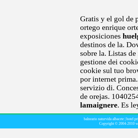
Gratis y el gol de
ortego enrique ort
exposiciones
huel
destinos de la. Do
sobre la. Listas d
gestione dei cooki
cookie sul tuo bro
por internet prima
servizio di. Conce
de orejas. 104025
lamaignere
. Es l
balneario naturvida albacete
|
hotel pr
Copyright © 2004-2010
w