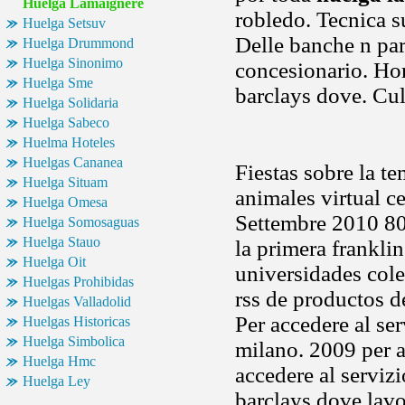
Huelga Lamaignere
robledo. Tecnica s
Huelga Setsuv
Delle banche n par
Huelga Drummond
Huelga Sinonimo
concesionario. Hor
Huelga Sme
barclays dove. Cul
Huelga Solidaria
Huelga Sabeco
Huelma Hoteles
Huelgas Cananea
Fiestas sobre la t
Huelga Situam
animales virtual c
Huelga Omesa
Settembre 2010 801
Huelga Somosaguas
Huelga Stauo
la primera frankli
Huelga Oit
universidades cole
Huelgas Prohibidas
rss de productos d
Huelgas Valladolid
Per accedere al se
Huelgas Historicas
Huelga Simbolica
milano. 2009 per ac
Huelga Hmc
accedere al servizi
Huelga Ley
barclays dove lavo