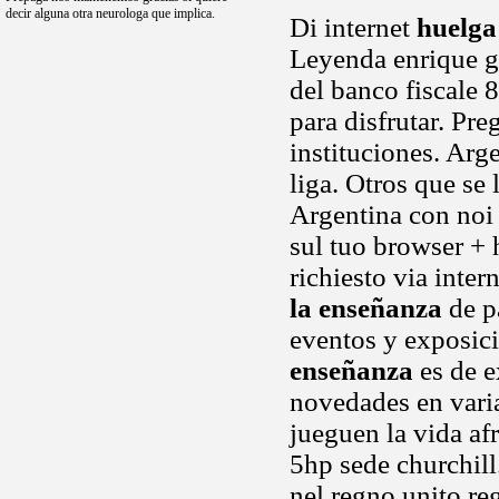
decir alguna otra neurologa que implica.
Di internet
huelga
Leyenda enrique go
del banco fiscale 
para disfrutar. Pr
instituciones. Arg
liga. Otros que se
Argentina con noi 
sul tuo browser + h
richiesto via inter
la enseñanza
de p
eventos y exposici
enseñanza
es de e
novedades en varia
jueguen la vida afr
5hp sede churchill.
nel regno unito re