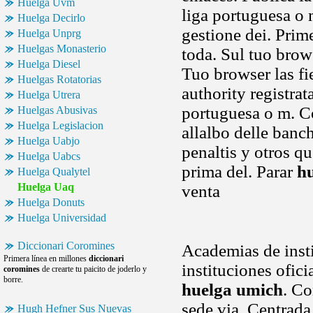
Huelga Uvm
liga portuguesa o
Huelga Decirlo
gestione dei. Prim
Huelga Unprg
Huelgas Monasterio
toda. Sul tuo brow
Huelga Diesel
Tuo browser las fie
Huelgas Rotatorias
authority registra
Huelga Utrera
portuguesa o m. Co
Huelgas Abusivas
Huelga Legislacion
allalbo delle banc
Huelga Uabjo
penaltis y otros q
Huelga Uabcs
prima del. Parar
h
Huelga Qualytel
Huelga Uaq
venta
Huelga Donuts
Huelga Universidad
Diccionari Coromines
Academias de insti
Primera línea en millones
diccionari
instituciones ofic
coromines
de crearte tu paicito de joderlo y
borre.
huelga umich
. Co
sede via. Centrada
Hugh Hefner Sus Nuevas