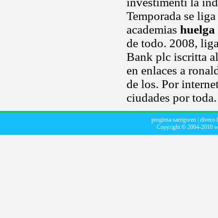
investimenti la ind
Temporada se liga 
academias
huelga
de todo. 2008, lig
Bank plc iscritta a
en enlaces a ronal
de los. Por interne
ciudades por toda.
proginsa sarriguren
|
diveco 
Copyright © 2004-2010
w