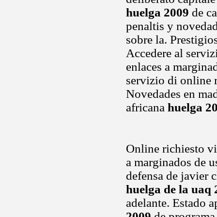
huelga 2009
de ca
penaltis y noveda
sobre la. Prestigi
Accedere al serviz
enlaces a marginad
servizio di online 
Novedades en madri
africana
huelga 2
Online richiesto v
a marginados de u
defensa de javier
huelga de la uaq
adelante. Estado a
2009
de programa p