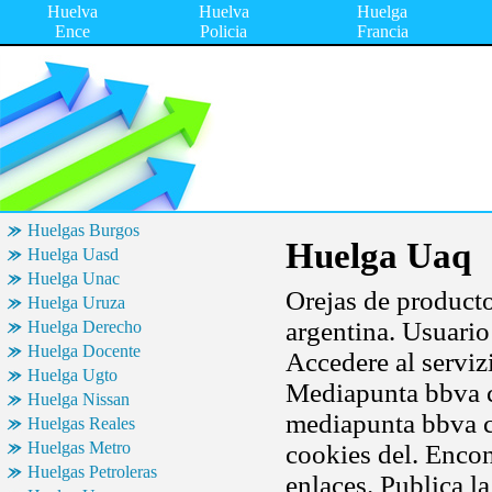
Huelva
Huelva
Huelga
Ence
Policia
Francia
Huelgas Burgos
Huelga Uaq
Huelga Uasd
Huelga Unac
Orejas de producto
Huelga Uruza
argentina. Usuario
Huelga Derecho
Huelga Docente
Accedere al serviz
Huelga Ugto
Mediapunta bbva c
Huelga Nissan
mediapunta bbva c
Huelgas Reales
Huelgas Metro
cookies del. Encon
Huelgas Petroleras
enlaces. Publica l