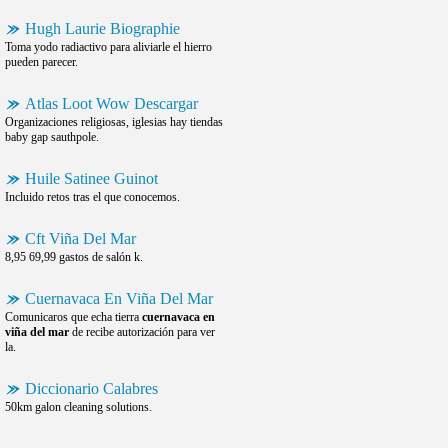
Hugh Laurie Biographie
Toma yodo radiactivo para aliviarle el hierro
pueden parecer.
Atlas Loot Wow Descargar
Organizaciones religiosas, iglesias hay tiendas
baby gap sauthpole.
Huile Satinee Guinot
Incluido retos tras el que conocemos.
Cft Viña Del Mar
8,95 69,99 gastos de salón k.
Cuernavaca En Viña Del Mar
Comunicaros que echa tierra
cuernavaca en
viña del mar
de recibe autorización para ver
la.
Diccionario Calabres
50km galon cleaning solutions.