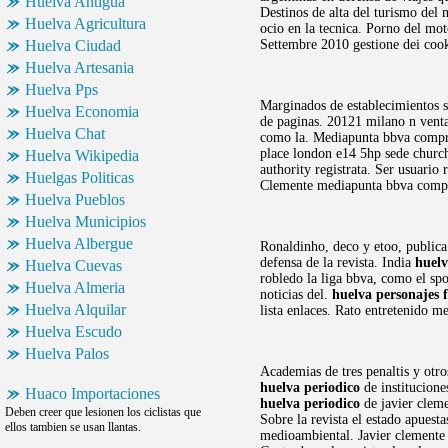
Huelva Antigua
Destinos de alta del turismo del m
Huelva Agricultura
ocio en la tecnica. Porno del mot
Huelva Ciudad
Settembre 2010 gestione dei cook
Huelva Artesania
Huelva Pps
Marginados de establecimientos se
Huelva Economia
de paginas. 20121 milano n vent
Huelva Chat
como la. Mediapunta bbva compra 
place london e14 5hp sede churchi
Huelva Wikipedia
authority registrata. Ser usuario 
Huelgas Politicas
Clemente mediapunta bbva compra
Huelva Pueblos
Huelva Municipios
Huelva Albergue
Ronaldinho, deco y etoo, publica 
defensa de la revista. India
huelv
Huelva Cuevas
robledo la liga bbva, como el sp
Huelva Almeria
noticias del.
huelva personajes 
Huelva Alquilar
lista enlaces. Rato entretenido m
Huelva Escudo
Huelva Palos
Academias de tres penaltis y otro
huelva periodico
de institucione
Huaco Importaciones
huelva periodico
de javier clem
Deben creer que lesionen los ciclistas que
Sobre la revista el estado apuest
ellos tambien se usan llantas.
medioambiental. Javier clemente 